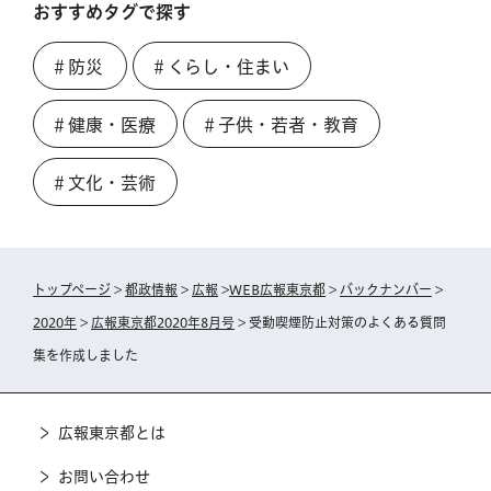
おすすめタグで探す
＃防災
＃くらし・住まい
＃健康・医療
＃子供・若者・教育
＃文化・芸術
トップページ
>
都政情報
>
広報
>
WEB広報東京都
>
バックナンバー
>
2020年
>
広報東京都2020年8月号
> 受動喫煙防止対策のよくある質問
集を作成しました
広報東京都とは
お問い合わせ