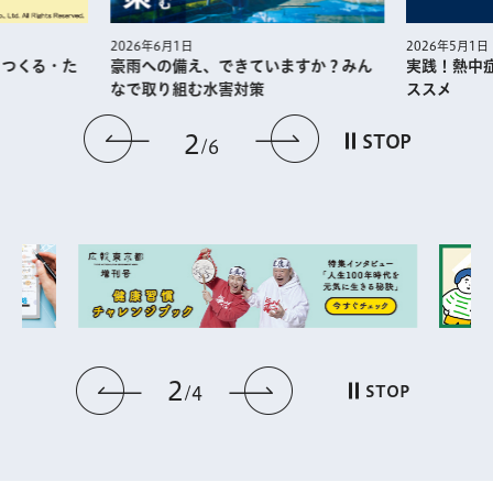
2026年5月1日
2026年6月1日
・つくる・た
実践！熱中
豪雨への備え、できていますか？みん
ススメ
なで取り組む水害対策
前のスライドを表示
次のスライドを
2
STOP
6
2
前のスライドを表示
次のスライドを表
STOP
4