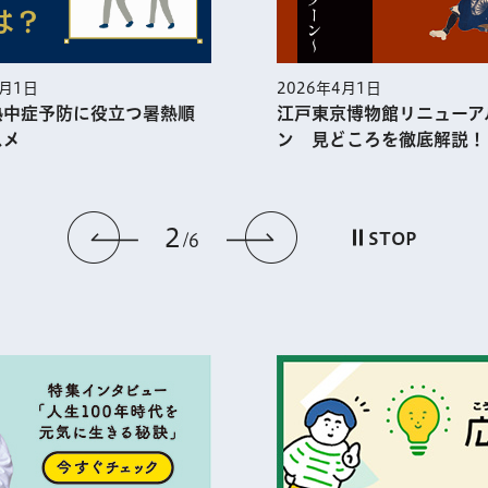
5月1日
2026年4月1日
熱中症予防に役⽴つ暑熱順
江戸東京博物館リニューア
スメ
ン 見どころを徹底解説！
2
前のスライドを表示
次のスライドを
STOP
6