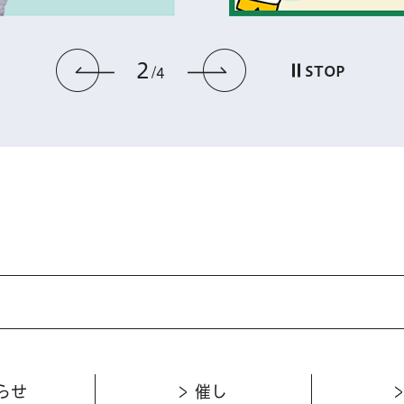
2
前のスライドを表示
次のスライドを
STOP
4
らせ
催し