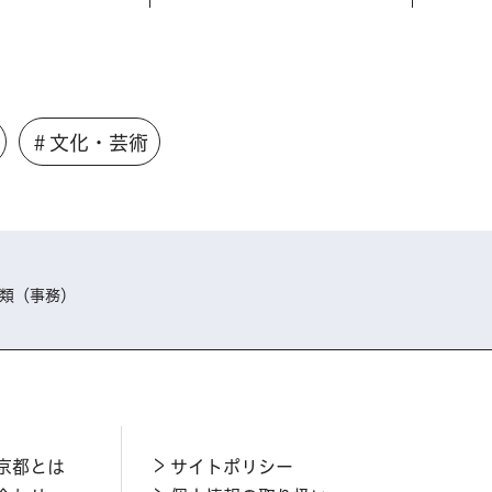
＃文化・芸術
3類（事務）
京都とは
サイトポリシー