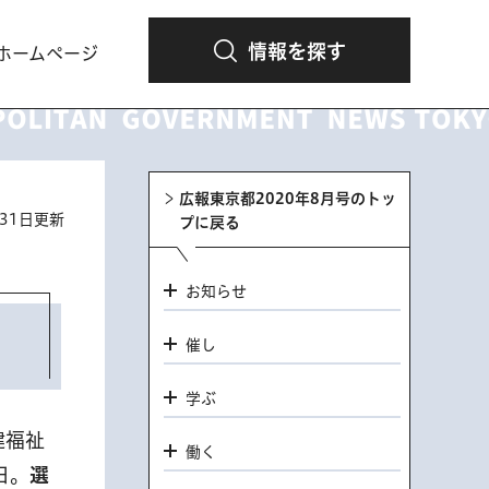
情報を探す
ホームページ
広報東京都2020年8月号のトッ
月31日更新
プに戻る
お知らせ
催し
学ぶ
健福祉
働く
日。
選