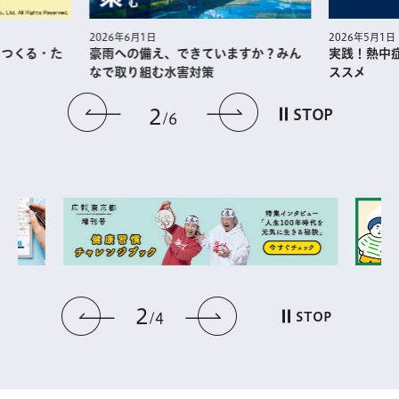
2026年5月1日
2026年6月1日
・つくる・た
実践！熱中
豪雨への備え、できていますか？みん
ススメ
なで取り組む水害対策
前のスライドを表示
次のスライドを
2
STOP
6
2
前のスライドを表示
次のスライドを表
STOP
4