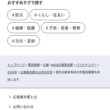
おすすめタグで探す
＃防災
＃くらし・住まい
＃健康・医療
＃子供・若者・教育
＃文化・芸術
トップページ
>
都政情報
>
広報
>
WEB広報東京都
>
バックナンバー
>
2020年
>
広報東京都2020年8月号
> 電気自動車等用の充電設備費を助
成します
広報東京都とは
お問い合わせ