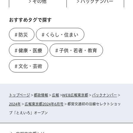
その他
バックナンバー
おすすめタグで探す
＃防災
＃くらし・住まい
＃健康・医療
＃子供・若者・教育
＃文化・芸術
トップページ
>
都政情報
>
広報
>
WEB広報東京都
>
バックナンバー
>
2024年
>
広報東京都2024年6月号
> 都営交通初の沿線セレクトショッ
プ「とえいろ」オープン