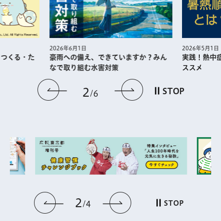
2026年5月1日
2026年6月1日
・つくる・た
実践！熱中
豪雨への備え、できていますか？みん
ススメ
なで取り組む水害対策
前のスライドを表示
次のスライドを
2
STOP
6
2
前のスライドを表示
次のスライドを表
STOP
4