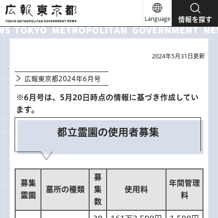
広報東京都
Language
情報を探す
2024年5月31日更新
広報東京都2024年6月号
※6月号は、5月20日時点の情報に基づき作成してい
ます。
都立霊園の使用者募集
募
募集
年間管理
墓所の種類
集
使用料
霊園
料
数