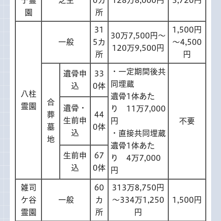
子霊
芝生
0カ
128万8,000円
3,720円
園
所
31
1,500円
30万7,500円～
一般
5カ
～4,500
120万9,500円
所
円
・一定期間後共
遺骨申
33
同埋蔵
込
0体
八柱
遺骨1体あた
合
霊園
遺骨・
り 11万7,000
葬
44
生前申
円
不要
墓
0体
込
・直接共同埋蔵
地
遺骨1体あた
生前申
67
り 4万7,000
込
0体
円
雑司
60
313万8,750円
ケ谷
一般
カ
～334万1,250
1,500円
霊園
所
円