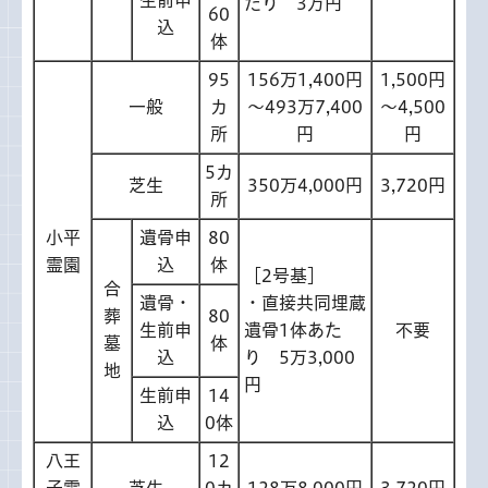
生前申
たり 3万円
60
込
体
95
156万1,400円
1,500円
一般
カ
～493万7,400
～4,500
所
円
円
5カ
芝生
350万4,000円
3,720円
所
小平
遺骨申
80
霊園
込
体
［2号基］
合
遺骨・
・直接共同埋蔵
葬
80
生前申
遺骨1体あた
不要
墓
体
込
り 5万3,000
地
円
生前申
14
込
0体
八王
12