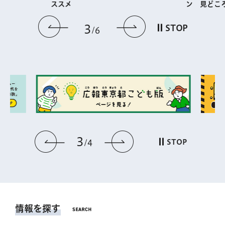
ススメ
ン 見どこ
前のスライドを表示
次のスライドを
3
STOP
6
3
前のスライドを表示
次のスライドを表
STOP
4
情報を探す