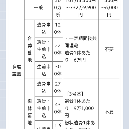
30
161万3,500円
1,500円
一般
0カ
～732万9,900
～6,000
所
円
円
遺骨申
12
込
0体
合
・一定期間後共
遺骨・
葬
22
同埋蔵
生前申
不要
墓
0体
遺骨1体あた
込
地
り 6万円
多磨
生前申
30
霊園
込
0体
遺骨申
27
込
0体
［3号基］
樹
遺骨・
遺骨1体あた
43
林
生前申
り 9万1,000
0体
不要
墓
込
円
地
粉状遺骨1体あ
1,6