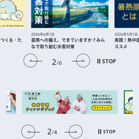
2026年5月1日
2026年6月1日
・つくる・た
実践！熱中
豪雨への備え、できていますか？みん
ススメ
なで取り組む水害対策
前のスライドを表示
次のスライドを
2
STOP
6
2
前のスライドを表示
次のスライドを表
STOP
4