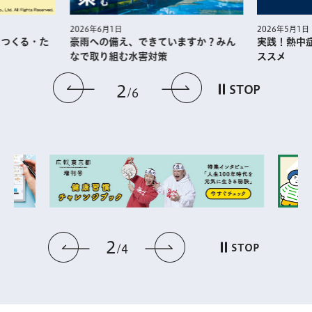
2026年5月1日
2026年6月1日
・つくる・た
実践！熱中
豪雨への備え、できていますか？みん
ススメ
なで取り組む水害対策
前のスライドを表示
次のスライドを
2
STOP
6
2
前のスライドを表示
次のスライドを表
STOP
4