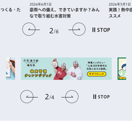
2026年5月1日
2026年6月1日
・つくる・た
実践！熱中
豪雨への備え、できていますか？みん
ススメ
なで取り組む水害対策
前のスライドを表示
次のスライドを
2
STOP
6
2
前のスライドを表示
次のスライドを表
STOP
4