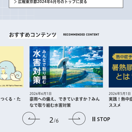
広報東京都2024年6月号のトップに戻る
おすすめコンテンツ
2026年5月1日
2026年6月1日
・つくる・た
実践！熱中
豪雨への備え、できていますか？みん
ススメ
なで取り組む水害対策
前のスライドを表示
次のスライドを
2
STOP
6