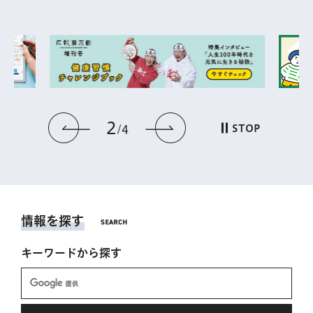
2
前のスライドを表示
次のスライドを表
STOP
4
情報を探す
キーワードから探す