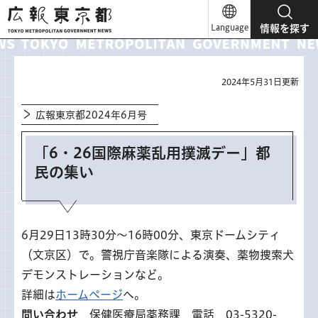
広報東京都
Language
情報を探す
2024年5月31日更新
広報東京都2024年6月号
「6・26国際麻薬乱用撲滅デー」都
民の集い
6月29日13時30分～16時00分、東京ドームシティ
（文京区）で。警視庁音楽隊による演奏、薬物捜索犬
デモンストレーションなど。
詳細は
ホームページ
へ。
問い合わせ
保健医療局薬務課 電話 03-5320-