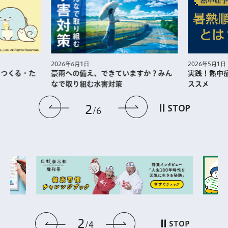
2026年5月1日
2026年6月1日
・つくる・た
実践！熱中
豪雨への備え、できていますか？みん
ススメ
なで取り組む水害対策
前のスライドを表示
次のスライドを
2
STOP
6
2
前のスライドを表示
次のスライドを表
STOP
4