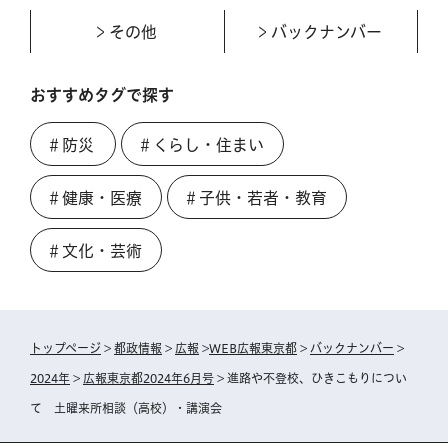
その他
バックナンバー
おすすめタグで探す
＃防災
＃くらし・住まい
＃健康・医療
＃子供・若者・教育
＃文化・芸術
トップページ
>
都政情報
>
広報
>
WEB広報東京都
>
バックナンバー
>
2024年
>
広報東京都2024年6月号
> 進路や不登校、ひきこもりについ
て 土曜来所相談（高校）・講演会