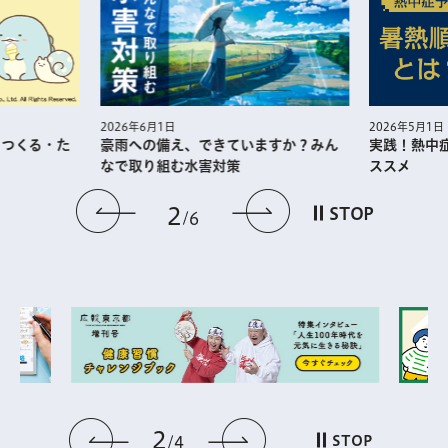
2026年5月1日
2026年6月1日
・つくる・た
実践！熱中
豪雨への備え、できていますか？みん
ススメ
なで取り組む水害対策
前のスライドを表示
次のスライドを
2
STOP
6
2
前のスライドを表示
次のスライドを表
STOP
4