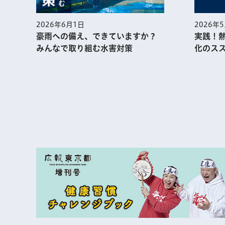
2026年5月1日
実践！熱中症予防に役⽴つ暑熱順
ますか？
化のススメ
策