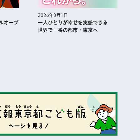
2026年2月1日
を実感できる
集まれ！あふれる熱気 アニメ都
・東京へ
市・TOKYOの今を大解剖!!
表示