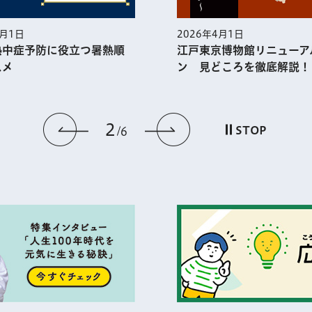
2026年4月1日
2026年3月1日
江戸東京博物館リニューアルオープ
一人ひとりが幸せ
ン 見どころを徹底解説！
世界で一番の都市
3
前のスライドを表示
次のスライドを
STOP
6