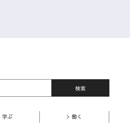
表示
学ぶ
働く