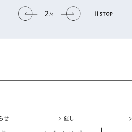
3
前のスライドを表示
次のスライドを
STOP
4
らせ
催し