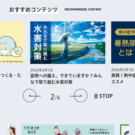
おすすめコンテンツ
2026年5月1日
2026年6月1日
・つくる・た
実践！熱中
豪雨への備え、できていますか？みん
ススメ
なで取り組む水害対策
前のスライドを表示
次のスライドを
2
STOP
6