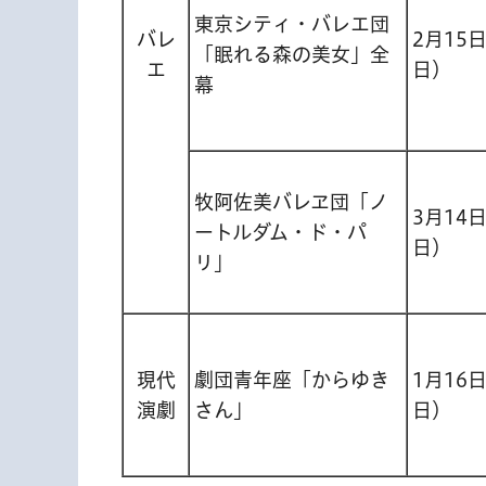
東京シティ・バレエ団
バレ
2月15
「眠れる森の美女」全
エ
日）
幕
牧阿佐美バレヱ団「ノ
3月14
ートルダム・ド・パ
日）
リ」
現代
劇団青年座「からゆき
1月16
演劇
さん」
日）