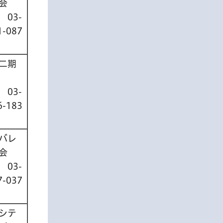
会
話
03-
1-087
二期
話
03-
6-183
バレ
会
話
03-
7-037
シテ