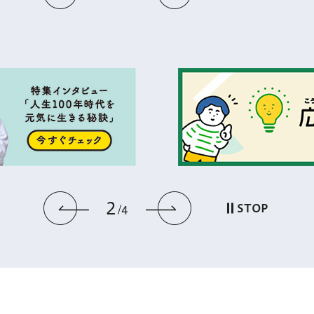
2
前のスライドを表示
次のスライドを
STOP
4