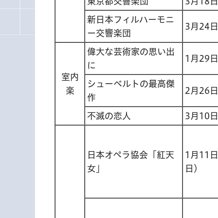
東京都交響楽団
3月18
新日本フィルハーモニ
3月24
ー交響楽団
偉大な芸術家の思い出
1月29
に
室内
シューベルトの最高傑
楽
2月26
作
不滅の恋人
3月10
日本オペラ協会「紅天
1月11
女」
日）