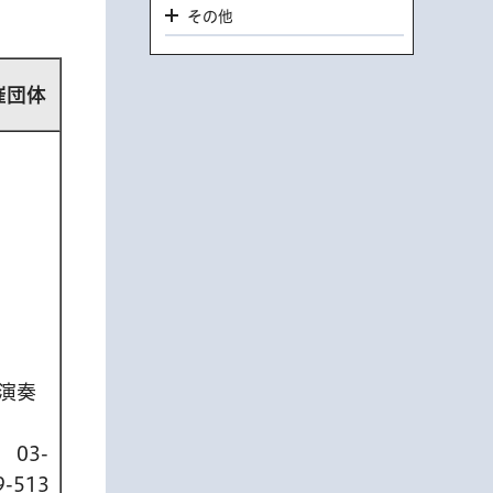
その他
催団体
演奏
話
03-
9-513