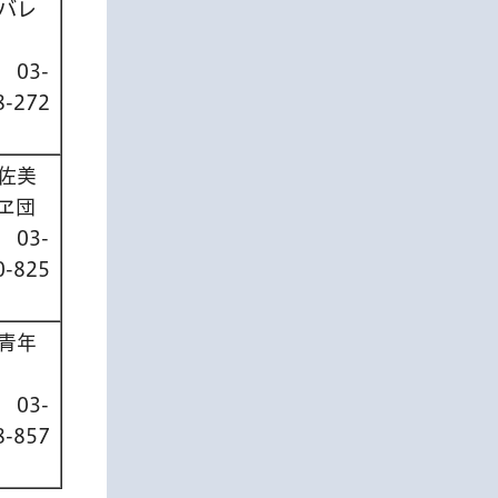
バレ
話
03-
8-272
佐美
ヱ団
話
03-
0-825
青年
話
03-
8-857