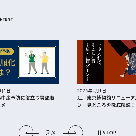
5月1日
2026年4月1日
熱中症予防に役⽴つ暑熱順
江戸東京博物館リニューア
スメ
ン 見どころを徹底解説！
2
前のスライドを表示
次のスライドを
STOP
6