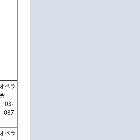
オペラ
会
話
03-
1-087
オペラ