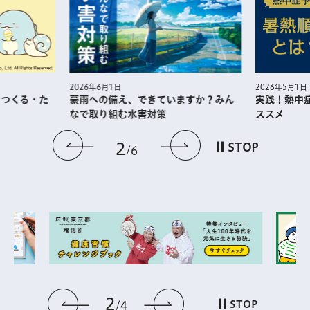
2026年5月1日
2026年6月1日
・つくる・た
実践！熱中
豪雨への備え、できていますか？みん
ススメ
なで取り組む水害対策
前のスライドを表示
次のスライドを
2
STOP
6
2
前のスライドを表示
次のスライドを表
STOP
4