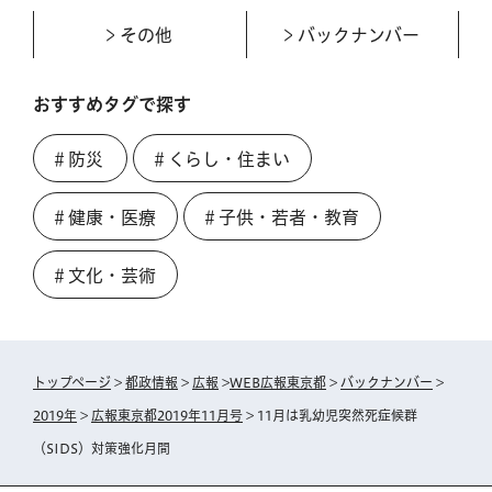
その他
バックナンバー
おすすめタグで探す
＃防災
＃くらし・住まい
＃健康・医療
＃子供・若者・教育
＃文化・芸術
トップページ
>
都政情報
>
広報
>
WEB広報東京都
>
バックナンバー
>
2019年
>
広報東京都2019年11月号
> 11月は乳幼児突然死症候群
（SIDS）対策強化月間