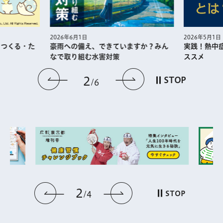
2026年5月1日
2026年6月1日
・つくる・た
実践！熱中
豪雨への備え、できていますか？みん
ススメ
なで取り組む水害対策
前のスライドを表示
次のスライドを
2
STOP
6
2
前のスライドを表示
次のスライドを表
STOP
4