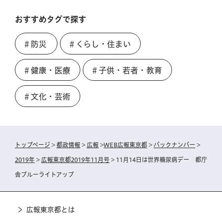
おすすめタグで探す
＃防災
＃くらし・住まい
＃健康・医療
＃子供・若者・教育
＃文化・芸術
トップページ
>
都政情報
>
広報
>
WEB広報東京都
>
バックナンバー
>
2019年
>
広報東京都2019年11月号
> 11月14日は世界糖尿病デー 都庁
舎ブルーライトアップ
広報東京都とは