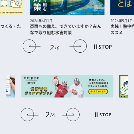
2026年5月1日
2026年6月1日
・つくる・た
実践！熱中
豪雨への備え、できていますか？みん
ススメ
なで取り組む水害対策
前のスライドを表示
次のスライドを
2
STOP
6
2
前のスライドを表示
次のスライドを表
STOP
4