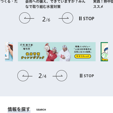
・つくる・た
実践！熱中
豪雨への備え、できていますか？みん
ススメ
なで取り組む水害対策
前のスライドを表示
次のスライドを
2
STOP
6
2
前のスライドを表示
次のスライドを表
STOP
4
情報を探す