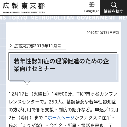
広報東京都
Language
情報を探す
2019年10月31日更新
広報東京都2019年11月号
若年性認知症の理解促進のための企
業向けセミナー
12月17日（火曜日）14時00分、TKP市ヶ谷カンファ
レンスセンターで。250人。基調講演や若年性認知症
の方が利用できる支援・制度の紹介など。
申込
／12月
2日（消印）までに
ホームページ
かファクスに住所・
氏名（ふりがな）・会社名・所属・電話を書き、〒