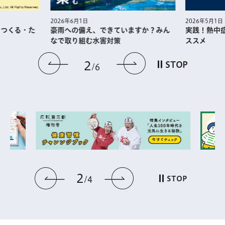
2026年5月1日
2026年6月1日
・つくる・た
実践！熱中
豪雨への備え、できていますか？みん
ススメ
なで取り組む水害対策
前のスライドを表示
次のスライドを
2
STOP
6
2
前のスライドを表示
次のスライドを表
STOP
4