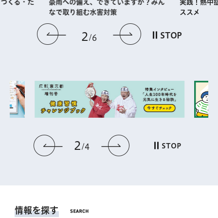
・つくる・た
実践！熱中
豪雨への備え、できていますか？みん
ススメ
なで取り組む水害対策
前のスライドを表示
次のスライドを
2
STOP
6
2
前のスライドを表示
次のスライドを表
STOP
4
情報を探す