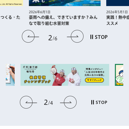
2026年5月1日
2026年6月1日
・つくる・た
実践！熱中
豪雨への備え、できていますか？みん
ススメ
なで取り組む水害対策
前のスライドを表示
次のスライドを
2
STOP
6
2
前のスライドを表示
次のスライドを表
STOP
4