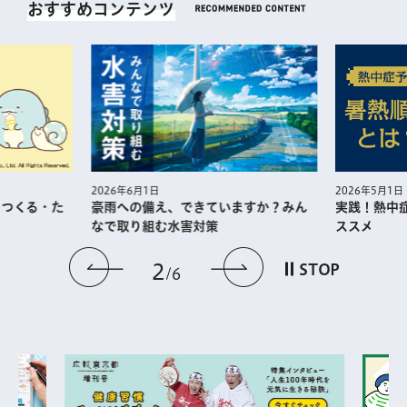
おすすめコンテンツ
2026年5月1日
2026年6月1日
・つくる・た
実践！熱中
豪雨への備え、できていますか？みん
ススメ
なで取り組む水害対策
前のスライドを表示
次のスライドを
2
STOP
6