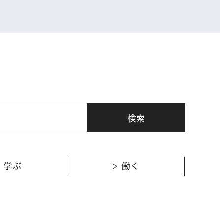
学ぶ
働く