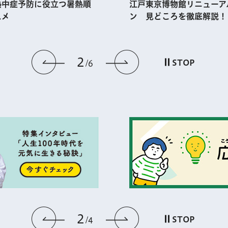
熱中症予防に役⽴つ暑熱順
江戸東京博物館リニューア
スメ
ン 見どころを徹底解説！
2
前のスライドを表示
次のスライドを
STOP
6
2
前のスライドを表示
次のスライドを
STOP
4