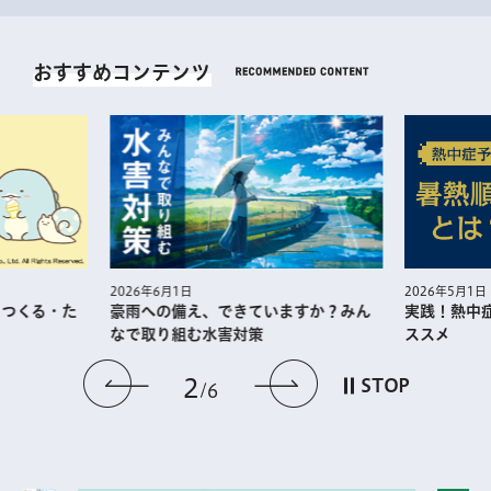
おすすめコンテンツ
2026年5月1日
2026年6月1日
・つくる・た
実践！熱中
豪雨への備え、できていますか？みん
ススメ
なで取り組む水害対策
前のスライドを表示
次のスライドを
2
STOP
6