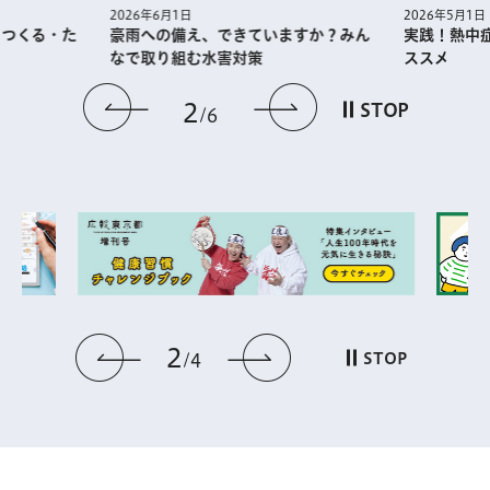
2026年5月1日
2026年6月1日
・つくる・た
実践！熱中
豪雨への備え、できていますか？みん
ススメ
なで取り組む水害対策
前のスライドを表示
次のスライドを
2
STOP
6
2
前のスライドを表示
次のスライドを表
STOP
4