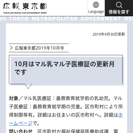
広報東京都
Language
情報を探す
2019年9月30日更新
広報東京都2019年10月号
10月はマル乳マル子医療証の更新月
です
対象
／マル乳医療証：義務教育就学前の乳幼児。マル
子医療証：義務教育就学期の児童。区市町村により所
得制限等有。詳細はお住まいの区市町村へ。詳細は
ホ
ームページ
で。
問い合わせ
区市町村か福祉保健局医療助成課 電