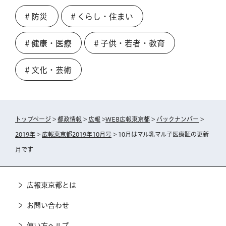
＃防災
＃くらし・住まい
＃健康・医療
＃子供・若者・教育
＃文化・芸術
トップページ
>
都政情報
>
広報
>
WEB広報東京都
>
バックナンバー
>
2019年
>
広報東京都2019年10月号
> 10月はマル乳マル子医療証の更新
月です
広報東京都とは
お問い合わせ
使い方ヘルプ