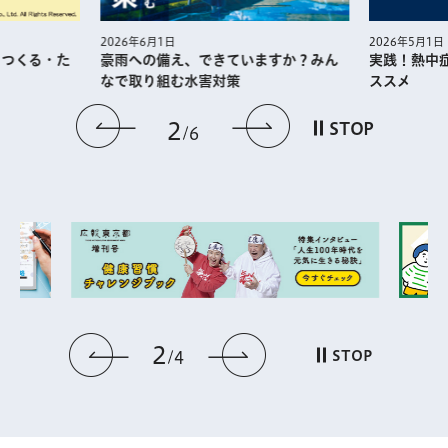
2026年5月1日
2026年6月1日
・つくる・た
実践！熱中
豪雨への備え、できていますか？みん
ススメ
なで取り組む水害対策
前のスライドを表示
次のスライドを
2
STOP
6
2
前のスライドを表示
次のスライドを表
STOP
4