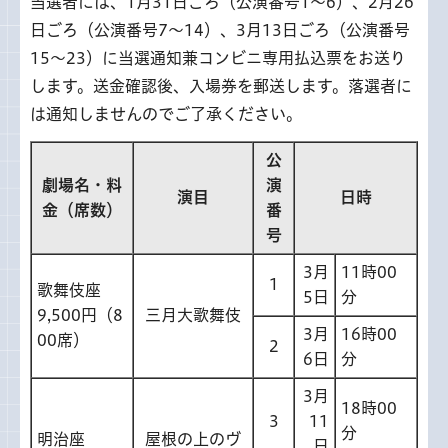
当選者には、1月31日ごろ（公演番号1～6）、2月26
日ごろ（公演番号7～14）、3月13日ごろ（公演番号
15～23）に当選通知兼コンビニ専用払込票をお送り
します。送金確認後、入場券を郵送します。落選者に
は通知しませんのでご了承ください。
公
劇場名・料
演
演目
日時
金（席数）
番
号
3月
11時00
1
歌舞伎座
5日
分
9,500円（8
三月大歌舞伎
3月
16時00
00席）
2
6日
分
3月
18時00
3
11
分
明治座
屋根の上のヴ
日