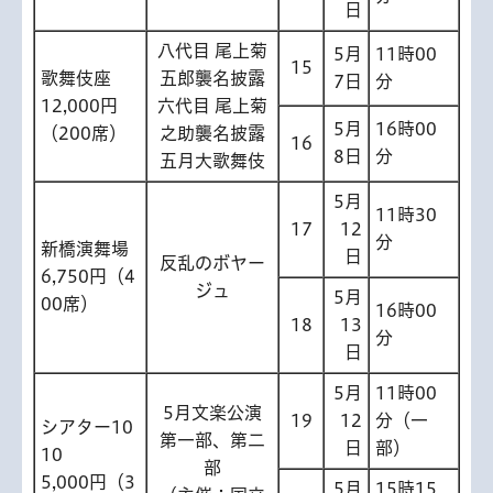
日
八代目 尾上菊
5月
11時00
15
歌舞伎座
五郎襲名披露
7日
分
12,000円
六代目 尾上菊
5月
16時00
（200席）
之助襲名披露
16
8日
分
五月大歌舞伎
5月
11時30
17
12
分
新橋演舞場
日
反乱のボヤー
6,750円（4
ジュ
5月
00席）
16時00
18
13
分
日
5月
11時00
5月文楽公演
19
12
分（一
シアター10
第一部、第二
日
部）
10
部
5,000円（3
5月
15時15