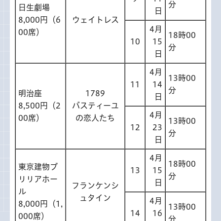
分
日生劇場
日
8,000円（6
ウェイトレス
4月
00席）
18時00
10
15
分
日
4月
13時00
11
14
分
明治座
1789
日
8,500円（2
バスティーユ
4月
00席）
の恋人たち
13時00
12
23
分
日
4月
18時00
東京建物ブ
13
15
分
リリアホー
日
フランケンシ
ル
ュタイン
4月
8,000円（1,
13時00
14
16
000席）
分