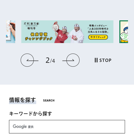
2
前のスライドを表示
次のスライドを表
STOP
4
情報を探す
キーワードから探す