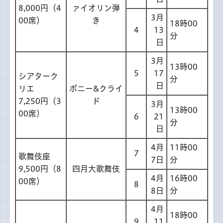
8,000円（4
ァイオリン弾
3月
00席）
き
18時00
4
13
分
日
3月
13時00
5
17
シアターク
分
日
リエ
ボニー&クライ
7,250円（3
ド
3月
13時00
00席）
6
21
分
日
4月
11時00
7
歌舞伎座
7日
分
9,500円（8
四月大歌舞伎
4月
16時00
00席）
8
8日
分
4月
18時00
9
11