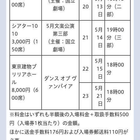
（主催：国立
00席）
20
13
分（二
劇場）
日
部）
シアター10
5月文楽公演
5月
19時00
10
第三部
21
14
分（三
3,000円（1
（主催：国立
日
部）
50席）
劇場）
5月
18時00
東京建物ブ
22
15
分
リリアホー
日
ダンス オブ ヴ
ル
ァンパイア
5月
8,000円（6
18時00
23
21
00席）
分
日
※料金はいずれも半額後の入場料金＋取扱手数料500
円（入場券1枚当たり）の金額。
ほかに送金手数料176円および入場券郵送料110円が