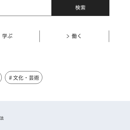
学ぶ
働く
＃文化・芸術
法