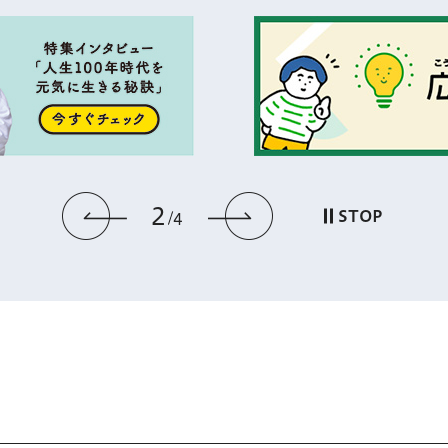
2
前のスライドを表示
次のスライドを
STOP
4