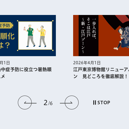
5月1日
2026年4月1日
熱中症予防に役⽴つ暑熱順
江戸東京博物館リニューア
スメ
ン 見どころを徹底解説！
2
前のスライドを表示
次のスライドを
STOP
6