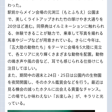
わった。
駅前からメイン会場の元渕江（もとふちえ）公園ま
で、美しくライトアップされた竹の塚けやき大通りを
20分ほど進む。同祭典はイルミネーションに触れられ
る、体験できることが魅力で、乗車して写真を撮れる
馬車やジープなどが用意されている。さらに今年は、
「五大陸の動物たち」をテーマに会場を5大陸に見立
て、各エリアに光り輝くさまざまな動物を配置。動物
の鳴き声や風の音など、耳でも感じられる仕掛けにも
注目してほしい。
また、期間中の週末と24日・25日は公園内の生物園
を夜間開園し、冬のホタル鑑賞会などを行う。最近は
見る機会の減ったホタルに出会える貴重なチャンス。
この場でしか味わえない「お楽しみ」が、キラリと光
っている。