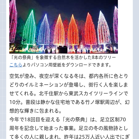
「光の祭典」を象徴する自然木を活かした8本のツリー
こちら
よりパソコン用壁紙をダウンロードできます。
空気が澄み、夜空が深くなる冬は、都内各所に色とり
どりのイルミネーションが登場し、街行く人を楽しま
せてくれる。北千住駅から東武スカイツリーラインで
10分。普段は静かな住宅地である竹ノ塚駅周辺が、幻
想的な輝きに包まれる。
今年で18回目を迎える「光の祭典」は、足立区制70
周年を記念して始まった事業。足立の冬の風物詩とし
て多くの人に親しまれ、昨年は25万人近い人出でにぎ