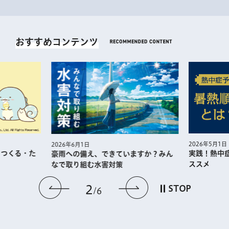
おすすめコンテンツ
2026年5月1日
2026年6月1日
・つくる・た
実践！熱中
豪雨への備え、できていますか？みん
ススメ
なで取り組む水害対策
前のスライドを表示
次のスライドを
2
STOP
6