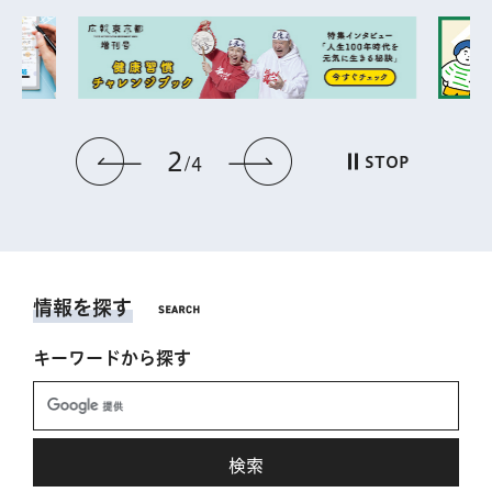
2
前のスライドを表示
次のスライドを表
STOP
4
情報を探す
キーワードから探す