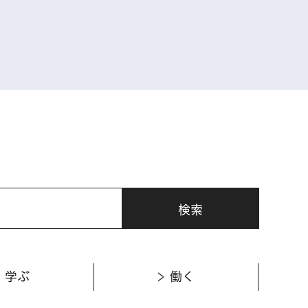
表示
学ぶ
働く