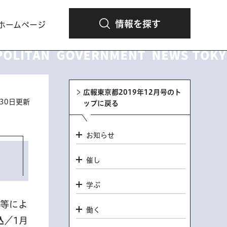
情報を探す
ホームページ
広報東京都2019年12月号のト
月30日更新
ップに戻る
お知らせ
催し
学ぶ
車等によ
働く
込
／1月