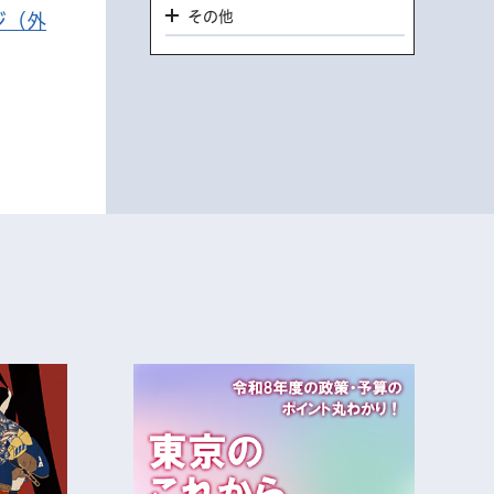
その他
ジ（外