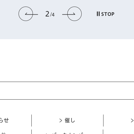
2
前のスライドを表示
次のスライドを
STOP
4
らせ
催し