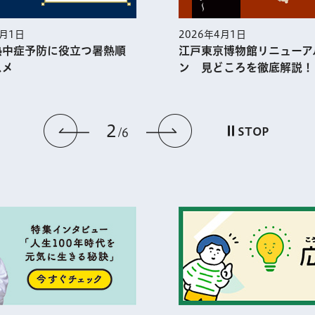
5月1日
2026年4月1日
熱中症予防に役⽴つ暑熱順
江戸東京博物館リニューア
スメ
ン 見どころを徹底解説！
2
前のスライドを表示
次のスライドを
STOP
6