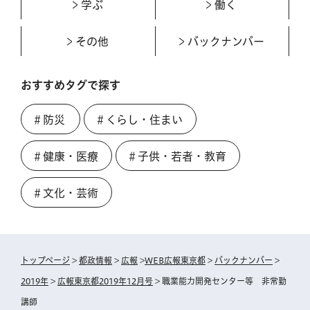
学ぶ
働く
その他
バックナンバー
おすすめタグで探す
＃防災
＃くらし・住まい
＃健康・医療
＃子供・若者・教育
＃文化・芸術
トップページ
>
都政情報
>
広報
>
WEB広報東京都
>
バックナンバー
>
2019年
>
広報東京都2019年12月号
> 職業能力開発センター等 非常勤
講師