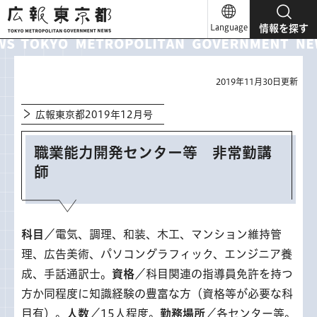
広報東京都
Language
情報を探す
2019年11月30日更新
広報東京都2019年12月号
職業能力開発センター等 非常勤講
師
科目
／電気、調理、和装、木工、マンション維持管
理、広告美術、パソコングラフィック、エンジニア養
成、手話通訳士。
資格
／科目関連の指導員免許を持つ
方か同程度に知識経験の豊富な方（資格等が必要な科
目有）。
人数
／15人程度。
勤務場所
／各センター等。