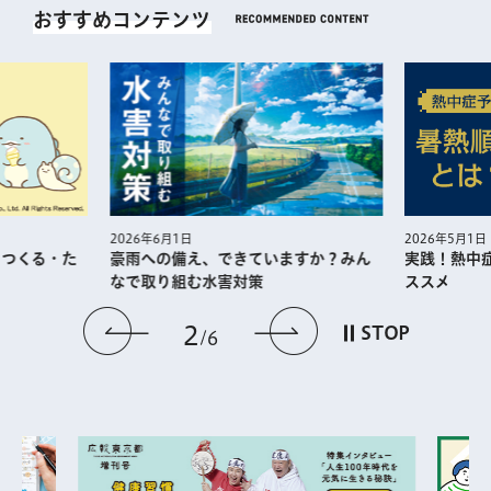
おすすめコンテンツ
2026年5月1日
2026年6月1日
・つくる・た
実践！熱中
豪雨への備え、できていますか？みん
ススメ
なで取り組む水害対策
前のスライドを表示
次のスライドを
2
STOP
6