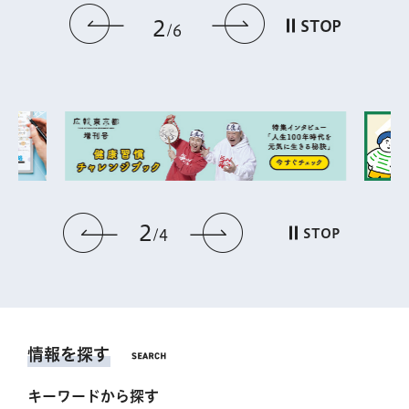
前のスライドを表示
次のスライドを
2
STOP
6
2
前のスライドを表示
次のスライドを表
STOP
4
情報を探す
キーワードから探す