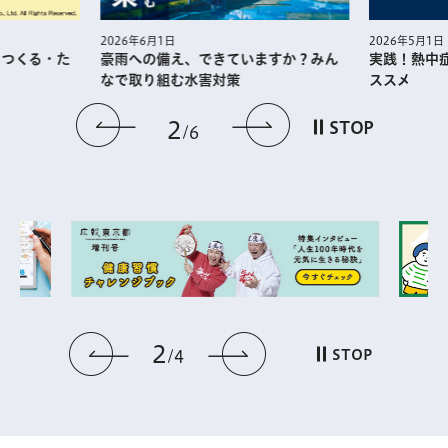
2026年5月1日
2026年6月1日
・つくる・た
実践！熱中
豪雨への備え、できていますか？みん
ススメ
なで取り組む水害対策
前のスライドを表示
次のスライドを
2
STOP
6
2
前のスライドを表示
次のスライドを表
STOP
4