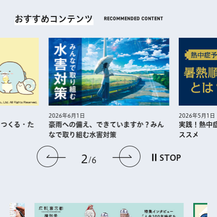
おすすめコンテンツ
2026年5月1日
2026年6月1日
・つくる・た
実践！熱中
豪雨への備え、できていますか？みん
ススメ
なで取り組む水害対策
前のスライドを表示
次のスライドを
2
STOP
6