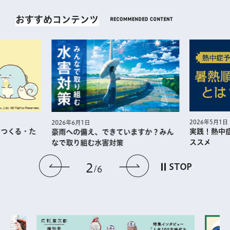
おすすめコンテンツ
2026年5月1日
2026年6月1日
・つくる・た
実践！熱中
豪雨への備え、できていますか？みん
ススメ
なで取り組む水害対策
前のスライドを表示
次のスライドを
2
STOP
6