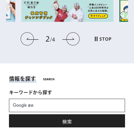
2
前のスライドを表示
次のスライドを表
STOP
4
情報を探す
キーワードから探す