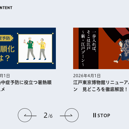
5月1日
2026年4月1日
熱中症予防に役⽴つ暑熱順
江戸東京博物館リニューア
スメ
ン 見どころを徹底解説！
2
前のスライドを表示
次のスライドを
STOP
6