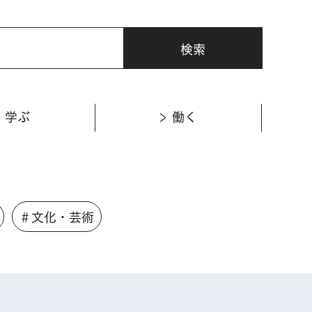
学ぶ
働く
＃文化・芸術