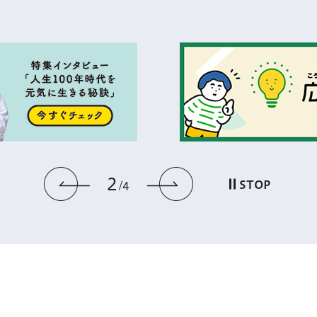
2
前のスライドを表示
次のスライドを
STOP
4