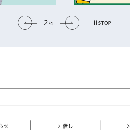
2
前のスライドを表示
次のスライドを
STOP
4
らせ
催し