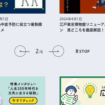
5月1日
2026年4月1日
熱中症予防に役⽴つ暑熱順
江戸東京博物館リニューア
スメ
ン 見どころを徹底解説！
2
前のスライドを表示
次のスライドを
STOP
6