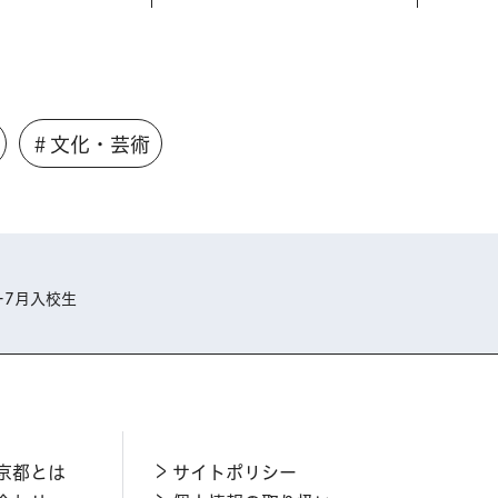
＃文化・芸術
ー7月入校生
京都とは
サイトポリシー