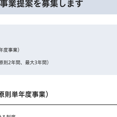
事業提案を募集します
年度事業）
原則2年間、最大3年間）
原則単年度事業）
せる制度