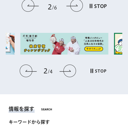
前のスライドを表示
次のスライドを
2
STOP
6
2
前のスライドを表示
次のスライドを表
STOP
4
情報を探す
キーワードから探す