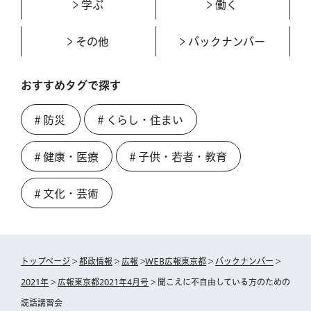
学ぶ
働く
その他
バックナンバー
おすすめタグで探す
＃防災
＃くらし・住まい
＃健康・医療
＃子供・若者・教育
＃文化・芸術
トップページ
>
都政情報
>
広報
>
WEB広報東京都
>
バックナンバー
>
2021年
>
広報東京都2021年4月号
> 聞こえに不自由している方のための
読話講習会