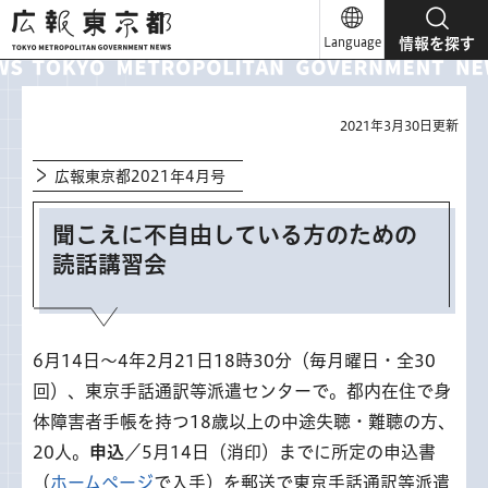
広報東京都
Language
情報を探す
2021年3月30日更新
広報東京都2021年4月号
聞こえに不自由している方のための
読話講習会
6月14日～4年2月21日18時30分（毎月曜日・全30
回）、東京手話通訳等派遣センターで。都内在住で身
体障害者手帳を持つ18歳以上の中途失聴・難聴の方、
20人。
申込
／5月14日（消印）までに所定の申込書
（
ホームページ
で入手）を郵送で東京手話通訳等派遣