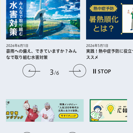
2026年5月1日
2
実践！熱中症予防に役⽴つ暑熱順化の
江
できていますか？みん
ススメ
ン
害対策
前のスライドを表示
次のスライドを
3
STOP
6