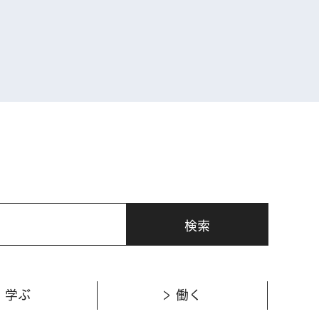
表示
学ぶ
働く