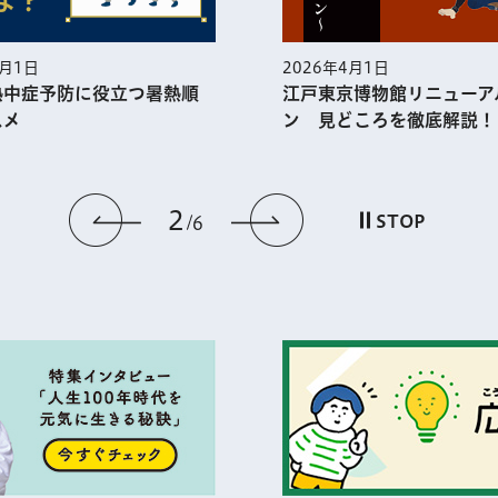
5月1日
2026年4月1日
熱中症予防に役⽴つ暑熱順
江戸東京博物館リニューア
スメ
ン 見どころを徹底解説！
2
前のスライドを表示
次のスライドを
STOP
6