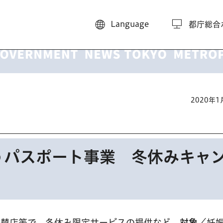
Language
都庁総合
2020年
うパスポート事業 冬休みキャ
協賛店等で。冬休み限定サービスの提供など。
対象
／妊