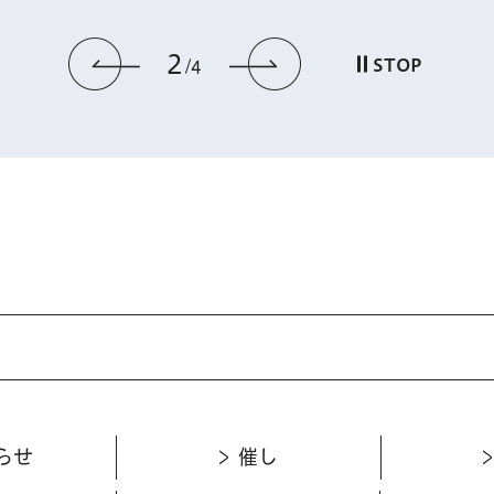
2
前のスライドを表示
次のスライドを
STOP
4
らせ
催し