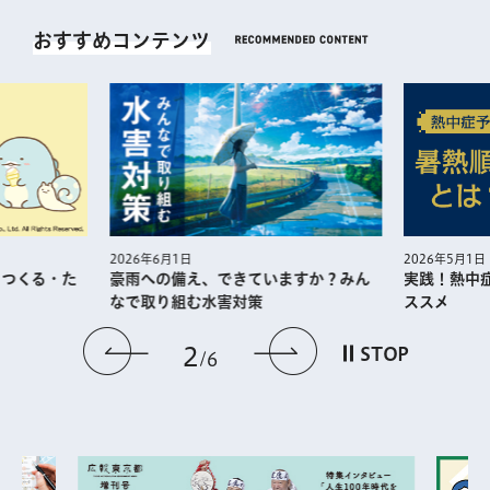
おすすめコンテンツ
2026年5月1日
2026年6月1日
・つくる・た
実践！熱中
豪雨への備え、できていますか？みん
ススメ
なで取り組む水害対策
前のスライドを表示
次のスライドを
2
STOP
6