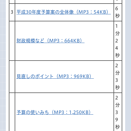
6
3
平成30年度予算案の全体像（MP3：54KB）
秒
1
分
財政規模など（MP3：664KB）
2
4
秒
2
分
見直しのポイント（MP3：969KB）
3
秒
2
分
予算の使いみち（MP3：1,250KB）
3
9
秒