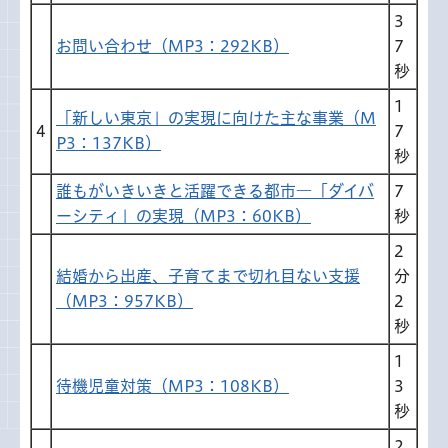
3
お問い合わせ（MP3：292KB）
7
秒
1
「新しい東京」の実現に向けた主な事業（M
4
7
P3：137KB）
秒
誰もがいきいきと活躍できる都市―「ダイバ
7
ーシティ」の実現（MP3：60KB）
秒
2
結婚から出産、子育てまで切れ目ない支援
分
（MP3：957KB）
2
秒
1
待機児童対策（MP3：108KB）
3
秒
2