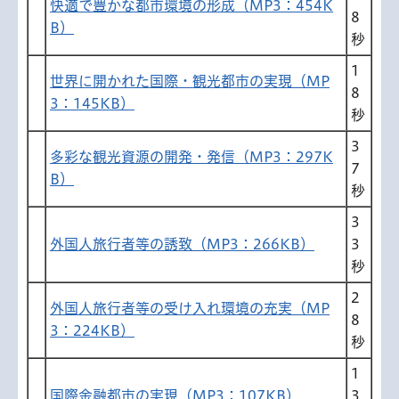
快適で豊かな都市環境の形成（MP3：454K
8
B）
秒
1
世界に開かれた国際・観光都市の実現（MP
8
3：145KB）
秒
3
多彩な観光資源の開発・発信（MP3：297K
7
B）
秒
3
外国人旅行者等の誘致（MP3：266KB）
3
秒
2
外国人旅行者等の受け入れ環境の充実（MP
8
3：224KB）
秒
1
国際金融都市の実現（MP3：107KB）
3