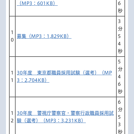
（MP3：601KB）
6
秒
3
分
1
募集（MP3：1,829KB）
5
0
4
秒
5
分
1
30年度 東京都職員採用試験（選考）（MP
4
1
3：2,704KB）
6
秒
6
分
1
30年度 警視庁警察官・警察行政職員採用試
5
2
験（選考）（MP3：3,231KB）
3
秒