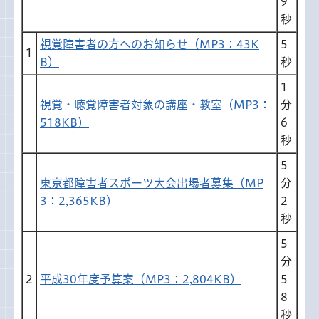
9
秒
視覚障害者の方へのお知らせ（MP3：43K
5
1
B）
秒
1
視覚・聴覚障害者対象の講座・教室（MP3：
分
518KB）
6
秒
5
東京都障害者スポーツ大会出場者募集（MP
分
3：2,365KB）
2
秒
5
分
2
平成30年度予算案（MP3：2,804KB）
5
8
秒