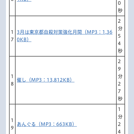
0
秒
2
分
1
3月は東京都自殺対策強化月間（MP3：1,36
5
7
0KB）
4
秒
2
9
1
分
催し（MP3：13,812KB）
8
2
7
秒
1
分
1
あんぐる（MP3：663KB）
2
9
4