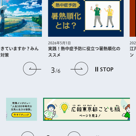
2026年5月1日
2026年4月1日
実践！熱中症予防に役⽴つ暑熱順化の
江戸東京博
すか？みん
ススメ
ン 見どこ
前のスライドを表示
次のスライドを
3
STOP
6