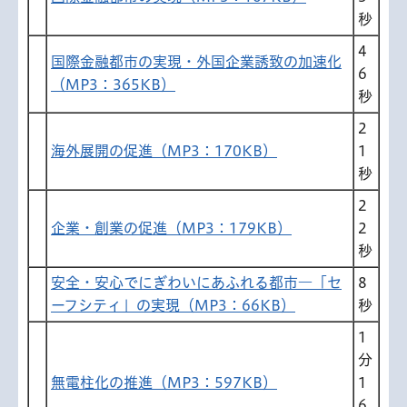
秒
4
国際金融都市の実現・外国企業誘致の加速化
6
（MP3：365KB）
秒
2
海外展開の促進（MP3：170KB）
1
秒
2
企業・創業の促進（MP3：179KB）
2
秒
安全・安心でにぎわいにあふれる都市―「セ
8
ーフシティ」の実現（MP3：66KB）
秒
1
分
無電柱化の推進（MP3：597KB）
1
6