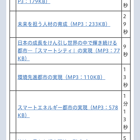
P3：179KB）
秒
2
未来を担う人材の育成（MP3：233KB）
9
秒
日本の成長をけん引し世界の中で輝き続ける
9
都市―「スマートシティ」の実現（MP3：77
秒
KB）
1
環境先進都市の実現（MP3：110KB）
3
秒
1
分
スマートエネルギー都市の実現（MP3：578
1
KB）
3
秒
5