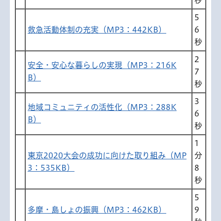
5
救急活動体制の充実（MP3：442KB）
6
秒
2
安全・安心な暮らしの実現（MP3：216K
7
B）
秒
3
地域コミュニティの活性化（MP3：288K
6
B）
秒
1
東京2020大会の成功に向けた取り組み（MP
分
3：535KB）
8
秒
5
多摩・島しょの振興（MP3：462KB）
9