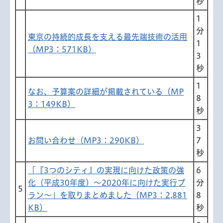
秒
1
分
東京の持続的成長を支える最先端技術の活用
1
（MP3：571KB）
3
秒
1
なお、予算案の詳細が掲載されている（MP
8
3：149KB）
秒
3
お問い合わせ（MP3：290KB）
7
秒
「『3つのシティ』の実現に向けた政策の強
6
化（平成30年度）～2020年に向けた実行プ
分
5
ラン～」を取りまとめました（MP3：2,881
8
KB）
秒