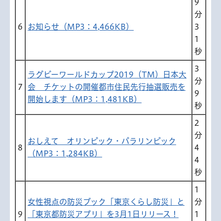
9
分
6
お知らせ（MP3：4,466KB）
3
1
秒
3
ラグビーワールドカップ2019（TM）日本大
分
7
会 チケットの開催都市住民先行抽選販売を
9
開始します（MP3：1,481KB）
秒
2
分
おしえて オリンピック・パラリンピック
8
4
（MP3：1,284KB）
4
秒
1
女性視点の防災ブック「東京くらし防災」と
分
9
「東京都防災アプリ」を3月1日リリース！
1