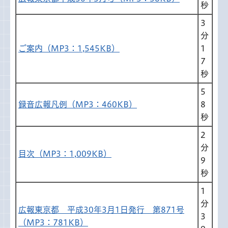
秒
3
分
ご案内（MP3：1,545KB）
1
7
秒
5
録音広報凡例（MP3：460KB）
8
秒
2
分
目次（MP3：1,009KB）
9
秒
1
分
広報東京都 平成30年3月1日発行 第871号
3
（MP3：781KB）