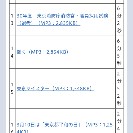
6
1
30年度 東京消防庁消防官・職員採用試験
分
3
（選考）（MP3：2,835KB）
2
秒
6
1
分
働く（MP3：2,854KB）
4
5
秒
2
分
1
東京マイスター（MP3：1,348KB）
5
5
2
秒
2
分
1
3月10日は「東京都平和の日」（MP3：1,25
4
6
4KB）