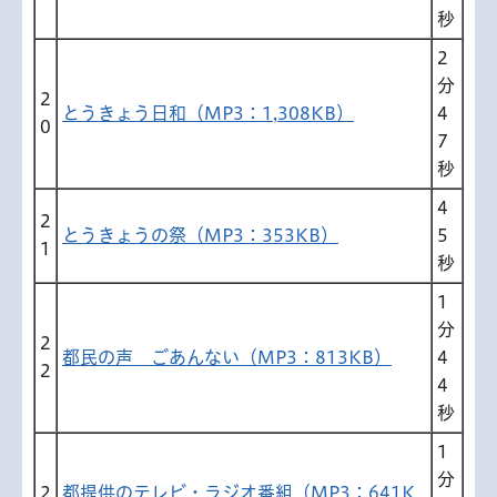
秒
2
分
2
とうきょう日和（MP3：1,308KB）
4
0
7
秒
4
2
とうきょうの祭（MP3：353KB）
5
1
秒
1
分
2
都民の声 ごあんない（MP3：813KB）
4
2
4
秒
1
分
2
都提供のテレビ・ラジオ番組（MP3：641K