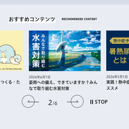
おすすめコンテンツ
2026年5月1日
2026年6月1日
・つくる・た
実践！熱中
豪雨への備え、できていますか？みん
ススメ
なで取り組む水害対策
前のスライドを表示
次のスライドを
2
STOP
6