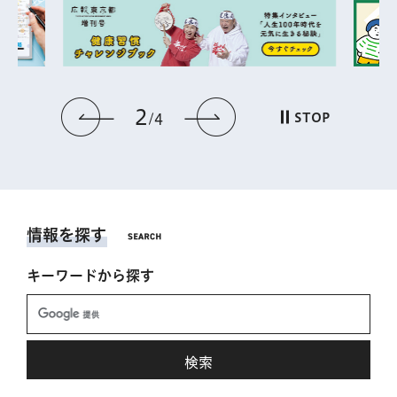
2
前のスライドを表示
次のスライドを表
STOP
4
情報を探す
キーワードから探す