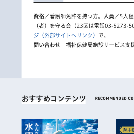
資格
／看護師免許を持つ方。
人員
／5人
（者）を守る会（23区は電話03-5273-5
ジ（外部サイトへリンク）
で。
問い合わせ
福祉保健局施設サービス支援課 
おすすめコンテンツ