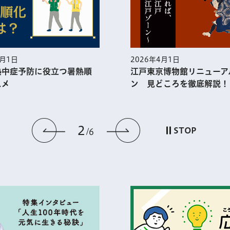
5月1日
2026年4月1日
熱中症予防に役⽴つ暑熱順
江戸東京博物館リニューア
スメ
ン 見どころを徹底解説！
2
前のスライドを表示
次のスライドを
STOP
6