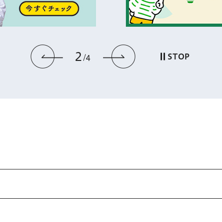
2
前のスライドを表示
次のスライドを
STOP
4