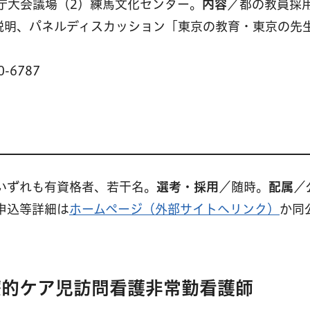
庁大会議場（2）練馬文化センター。
内容
／都の教員採
説明、パネルディスカッション「東京の教育・東京の先
-6787
いずれも有資格者、若干名。
選考・採用
／随時。
配属
／
申込等詳細は
ホームページ（外部サイトへリンク）
か同
療的ケア児訪問看護非常勤看護師