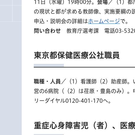
11日（水曜）19時00分。
会場
／（1）都
の現状と都が求める教師像、実施要綱の
申込・説明会の詳細は
ホームページ
で。
問い合わせ
教育庁選考課 電話03-5320
東京都保健医療公社職員
職種・人員
／（1）看護師（2）助産師。
営の6病院（（2）は荏原・豊島のみ）。
リーダイヤル0120-401-170へ。
重症心身障害児（者）、医