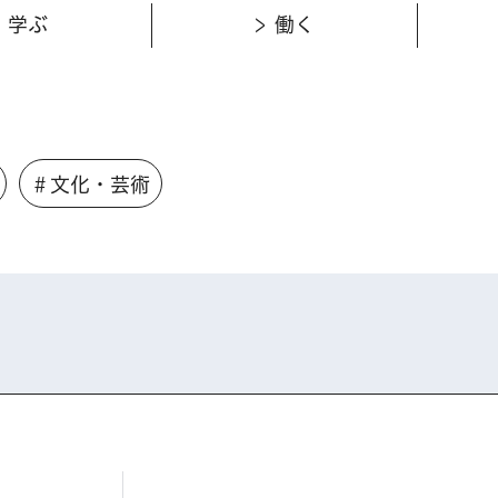
学ぶ
働く
＃文化・芸術