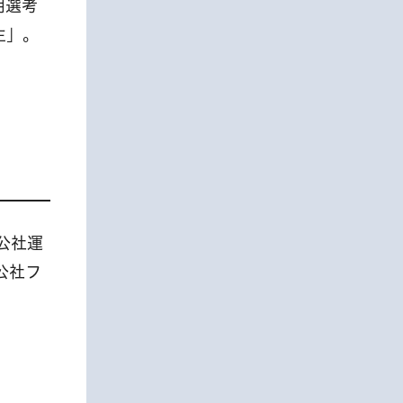
用選考
生」。
公社運
公社フ