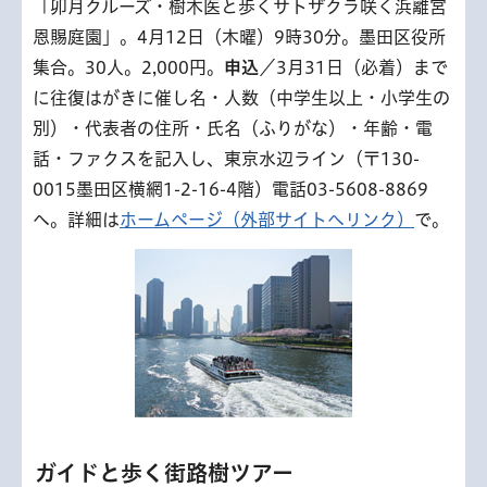
「卯月クルーズ・樹木医と歩くサトザクラ咲く浜離宮
恩賜庭園」。4月12日（木曜）9時30分。墨田区役所
集合。30人。2,000円。
申込
／3月31日（必着）まで
に往復はがきに催し名・人数（中学生以上・小学生の
別）・代表者の住所・氏名（ふりがな）・年齢・電
話・ファクスを記入し、東京水辺ライン（〒130-
0015墨田区横網1-2-16-4階）電話03-5608-8869
へ。詳細は
ホームページ（外部サイトへリンク）
で。
ガイドと歩く街路樹ツアー