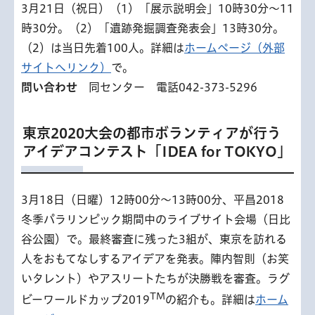
3月21日（祝日）（1）「展示説明会」10時30分〜11
時30分。（2）「遺跡発掘調査発表会」13時30分。
（2）は当日先着100人。詳細は
ホームページ（外部
サイトへリンク）
で。
問い合わせ
同センター 電話042-373-5296
東京2020大会の都市ボランティアが行う
アイデアコンテスト「IDEA for TOKYO」
3月18日（日曜）12時00分〜13時00分、平昌2018
冬季パラリンピック期間中のライブサイト会場（日比
谷公園）で。最終審査に残った3組が、東京を訪れる
人をおもてなしするアイデアを発表。陣内智則（お笑
いタレント）やアスリートたちが決勝戦を審査。ラグ
TM
ビーワールドカップ2019
の紹介も。詳細は
ホーム