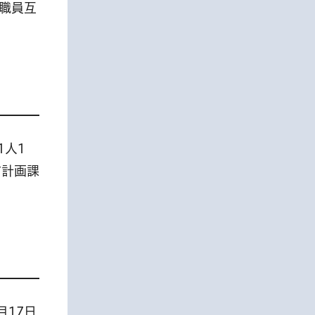
教職員互
1人1
市計画課
月17日