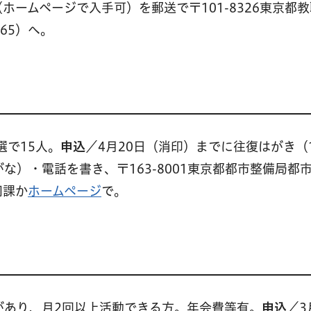
ホームページで入手可）を郵送で〒101-8326東京都
665）へ。
選で15人。
申込
／4月20日（消印）までに往復はがき（
）・電話を書き、〒163-8001東京都都市整備局都
同課か
ホームページ
で。
があり、月2回以上活動できる方。年会費等有。
申込
／3