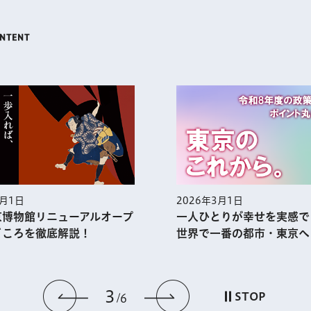
4月1日
2026年3月1日
京博物館リニューアルオープ
一人ひとりが幸せを実感
どころを徹底解説！
世界で一番の都市・東京へ
3
前のスライドを表示
次のスライドを
STOP
6