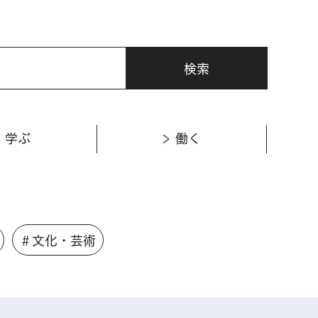
学ぶ
働く
＃文化・芸術