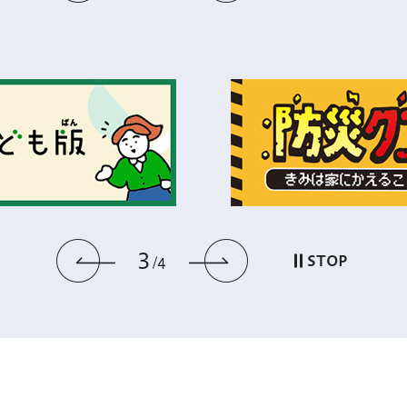
3
前のスライドを表示
次のスライドを
STOP
4