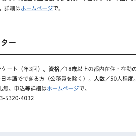
で。詳細は
ホームページ
で。
1
ニター
ンケート（年3回）。
資格
／18歳以上の都内在住・在勤
を日本語でできる方（公務員を除く）。
人数
／50人程度
礼無。申込等詳細は
ホームページ
で。
320-4032