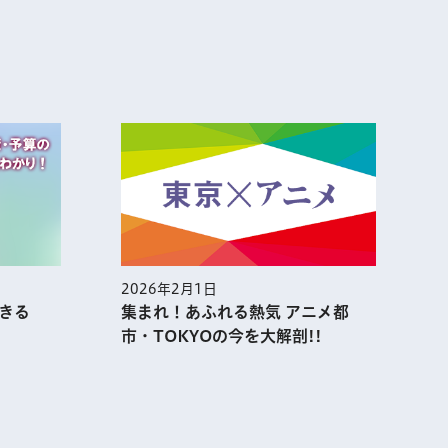
2026年2月1日
2
できる
集まれ！あふれる熱気 アニメ都
市・TOKYOの今を大解剖!!
表示