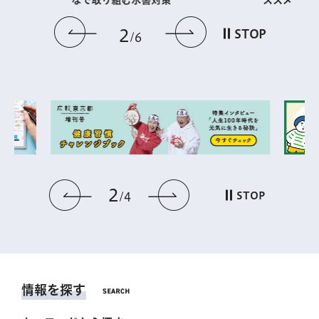
なで取り組む水害対策
前のスライドを表示
次のスライドを
2
STOP
6
2
前のスライドを表示
次のスライドを表
STOP
4
情報を探す